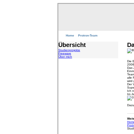
Home
Protron-Team
Übersicht
Da
Studienprojekte
Freeware
Über mich
Die 
2006
Das 
Einm
Team
alle
wird 
Der 
Super
Ich 
Im J
Dazu
Weit
Home
Prot
Stud