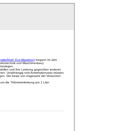
g/wiki/Shell_Eco-Marathon)
begann im Jahr
lektrotechnik und Maschinenbau).
ückzulegen.
orstellen und ihre Leistung gegenüber anderen
reten. Unabhängig vom Antriebskonzept müssen
gen. Der beste von insgesamt vier Versuchen
m die ''Kilometerleistung pro 1 Liter