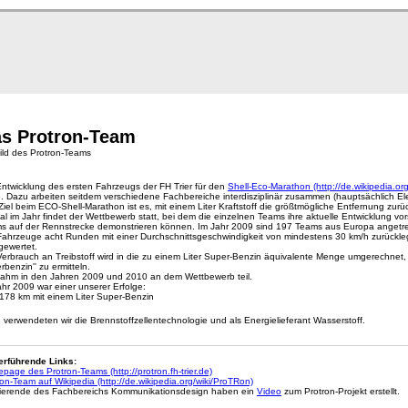
s Protron-Team
Entwicklung des ersten Fahrzeugs der FH Trier für den
Shell-Eco-Marathon (http://de.wikipedia.or
. Dazu arbeiten seitdem verschiedene Fachbereiche interdisziplinär zusammen (hauptsächlich E
Ziel beim ECO-Shell-Marathon ist es, mit einem Liter Kraftstoff die größtmögliche Entfernung zur
al im Jahr findet der Wettbewerb statt, bei dem die einzelnen Teams ihre aktuelle Entwicklung v
s auf der Rennstrecke demonstrieren können. Im Jahr 2009 sind 197 Teams aus Europa anget
 Fahrzeuge acht Runden mit einer Durchschnittsgeschwindigkeit von mindestens 30 km/h zurückle
gewertet.
Verbrauch an Treibstoff wird in die zu einem Liter Super-Benzin äquivalente Menge umgerechnet, u
benzin'' zu ermitteln.
nahm in den Jahren 2009 und 2010 an dem Wettbewerb teil.
ahr 2009 war einer unserer Erfolge:
 verwendeten wir die Brennstoffzellentechnologie und als Energielieferant Wasserstoff.
erführende Links:
page des Protron-Teams (http://protron.fh-trier.de)
ron-Team auf Wikipedia (http://de.wikipedia.org/wiki/ProTRon)
ierende des Fachbereichs Kommunikationsdesign haben ein
Video
zum Protron-Projekt erstellt.